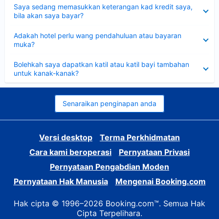
Dikecilkan
Saya sedang memasukkan keterangan kad kredit saya,
bila akan saya bayar?
Dikecilkan
Adakah hotel perlu wang pendahuluan atau bayaran
muka?
Dikecilkan
Bolehkah saya dapatkan katil atau katil bayi tambahan
untuk kanak-kanak?
Senaraikan penginapan anda
Versi desktop
Terma Perkhidmatan
Cara kami beroperasi
Pernyataan Privasi
Pernyataan Pengabdian Moden
Pernyataan Hak Manusia
Mengenai Booking.com
Hak cipta © 1996–2026 Booking.com™. Semua Hak
Cipta Terpelihara.