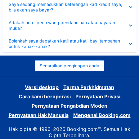
Dikecilkan
Saya sedang memasukkan keterangan kad kredit saya,
bila akan saya bayar?
Dikecilkan
Adakah hotel perlu wang pendahuluan atau bayaran
muka?
Dikecilkan
Bolehkah saya dapatkan katil atau katil bayi tambahan
untuk kanak-kanak?
Senaraikan penginapan anda
Versi desktop
Terma Perkhidmatan
Cara kami beroperasi
Pernyataan Privasi
Pernyataan Pengabdian Moden
Pernyataan Hak Manusia
Mengenai Booking.com
Hak cipta © 1996–2026 Booking.com™. Semua Hak
Cipta Terpelihara.