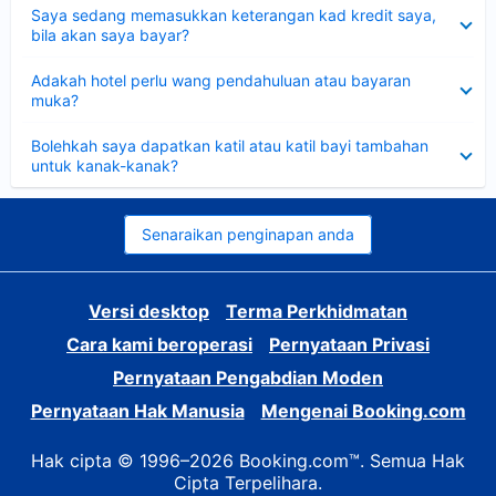
Dikecilkan
Saya sedang memasukkan keterangan kad kredit saya,
bila akan saya bayar?
Dikecilkan
Adakah hotel perlu wang pendahuluan atau bayaran
muka?
Dikecilkan
Bolehkah saya dapatkan katil atau katil bayi tambahan
untuk kanak-kanak?
Senaraikan penginapan anda
Versi desktop
Terma Perkhidmatan
Cara kami beroperasi
Pernyataan Privasi
Pernyataan Pengabdian Moden
Pernyataan Hak Manusia
Mengenai Booking.com
Hak cipta © 1996–2026 Booking.com™. Semua Hak
Cipta Terpelihara.