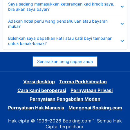
Dikecilkan
Saya sedang memasukkan keterangan kad kredit saya,
bila akan saya bayar?
Dikecilkan
Adakah hotel perlu wang pendahuluan atau bayaran
muka?
Dikecilkan
Bolehkah saya dapatkan katil atau katil bayi tambahan
untuk kanak-kanak?
Senaraikan penginapan anda
Versi desktop
Terma Perkhidmatan
Cara kami beroperasi
Pernyataan Privasi
Pernyataan Pengabdian Moden
Pernyataan Hak Manusia
Mengenai Booking.com
Hak cipta © 1996–2026 Booking.com™. Semua Hak
Cipta Terpelihara.