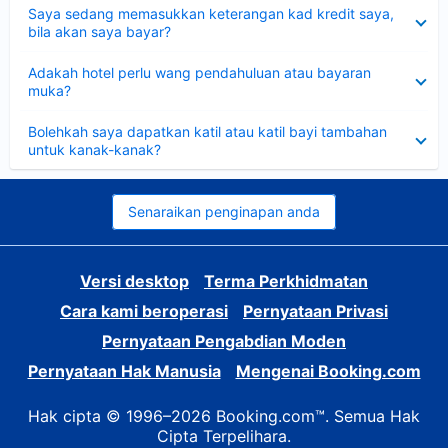
Dikecilkan
Saya sedang memasukkan keterangan kad kredit saya,
bila akan saya bayar?
Dikecilkan
Adakah hotel perlu wang pendahuluan atau bayaran
muka?
Dikecilkan
Bolehkah saya dapatkan katil atau katil bayi tambahan
untuk kanak-kanak?
Senaraikan penginapan anda
Versi desktop
Terma Perkhidmatan
Cara kami beroperasi
Pernyataan Privasi
Pernyataan Pengabdian Moden
Pernyataan Hak Manusia
Mengenai Booking.com
Hak cipta © 1996–2026 Booking.com™. Semua Hak
Cipta Terpelihara.