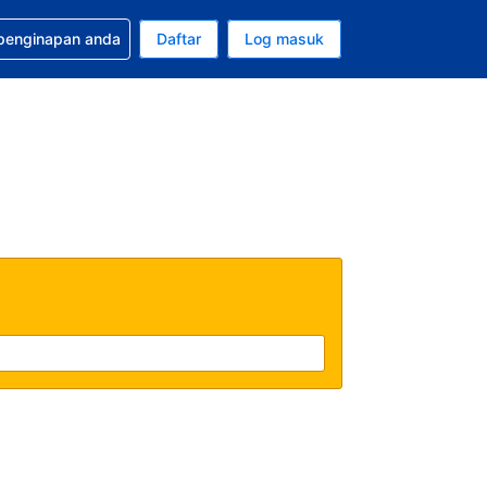
tuan bagi tempahan anda
 penginapan anda
Daftar
Log masuk
 semasa anda adalah Dolar A.S.
sa semasa anda adalah Bahasa Malaysia