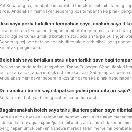
Ya! Sebarang caj pembatalan adalah ditentukan oleh pihak pengina
anda. Anda akan membayar sebarang kos tambahan ke pihak pengi
Jika saya perlu batalkan tempahan saya, adakah saya dik
Jika anda ada tempahan dengan pembatalan percuma, anda tidak p
tidak lagi percuma untuk dibatalkan atau adalah tanpa pulangan w
Sebarang caj pembatalan adalah ditentukan oleh pihak penginapa
ke pihak penginapan.
Bolehkah saya batalkan atau ubah tarikh saya bagi temp
Perubahan pada tarikh tempahan 'Tanpa Pulangan Wang' tidak dibena
tempahan anda, anda mungkin dikenakan caj. Sebarang caj pembata
Anda akan membayar sebarang kos tambahan ke pihak penginapan
Di manakah boleh saya dapatkan polisi pembatalan saya?
Anda boleh lihatnya di pengesahan tempahan anda.
Bagaimanakah boleh saya tahu jika tempahan saya dibata
Setelah anda batalkan tempahan dengan kami, anda akan menerima
inboks dan bahagian spam/junk mail anda. Jika anda tidak menerima
penginapan untuk sahkan bahawa mereka telah menerima pembatal