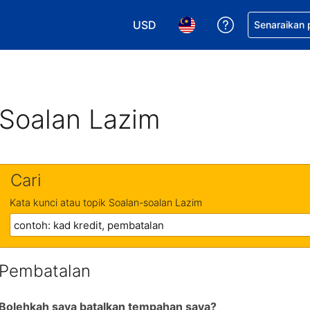
USD
Dapatkan ban
Senaraikan
Pilih mata wang anda. Mata wang
Pilih bahasa anda. Baha
Soalan Lazim
Cari
Kata kunci atau topik Soalan-soalan Lazim
Pembatalan
Bolehkah saya batalkan tempahan saya?