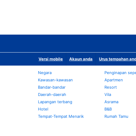
Versi mobile
Akaun anda
Urus tempahan and
Negara
Penginapan sepe
Kawasan-kawasan
Apartmen
Bandar-bandar
Resort
Daerah-daerah
Vila
Lapangan terbang
Asrama
Hotel
B&B
Tempat-Tempat Menarik
Rumah Tamu