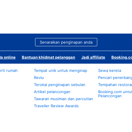
Senaraikan penginapan anda
a online
Bantuan khidmat pelanggan
Jadi affiliate
Booking.co
rti rumah
Tempat unik untuk menginap
Sewa kereta
Reviu
Pencari penerban
Terokai penginapan sebulan
Tempahan restora
Artikel pelancongan
Booking.com untu
Pelancongan
Tawaran musiman dan percutian
Traveller Review Awards