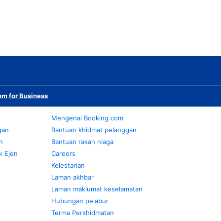
m for Business
Mengenai Booking.com
gan
Bantuan khidmat pelanggan
n
Bantuan rakan niaga
k Ejen
Careers
Kelestarian
Laman akhbar
Laman maklumat keselamatan
Hubungan pelabur
Terma Perkhidmatan