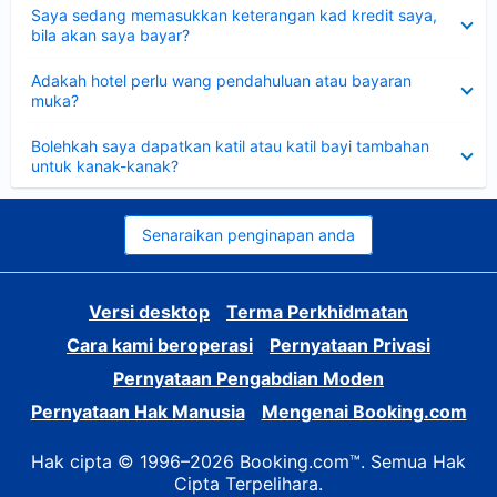
Dikecilkan
Saya sedang memasukkan keterangan kad kredit saya,
bila akan saya bayar?
Dikecilkan
Adakah hotel perlu wang pendahuluan atau bayaran
muka?
Dikecilkan
Bolehkah saya dapatkan katil atau katil bayi tambahan
untuk kanak-kanak?
Senaraikan penginapan anda
Versi desktop
Terma Perkhidmatan
Cara kami beroperasi
Pernyataan Privasi
Pernyataan Pengabdian Moden
Pernyataan Hak Manusia
Mengenai Booking.com
Hak cipta © 1996–2026 Booking.com™. Semua Hak
Cipta Terpelihara.