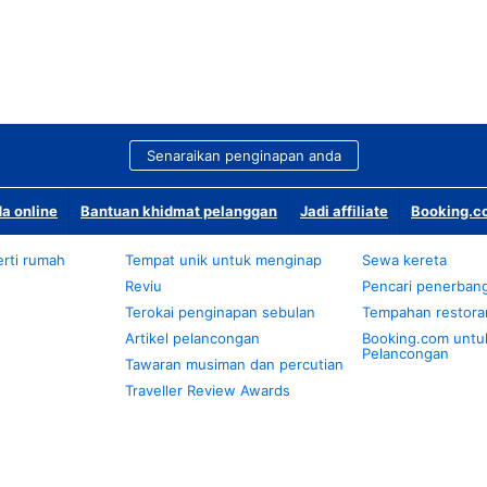
Senaraikan penginapan anda
a online
Bantuan khidmat pelanggan
Jadi affiliate
Booking.co
rti rumah
Tempat unik untuk menginap
Sewa kereta
Reviu
Pencari penerban
Terokai penginapan sebulan
Tempahan restora
Artikel pelancongan
Booking.com untu
Pelancongan
Tawaran musiman dan percutian
Traveller Review Awards