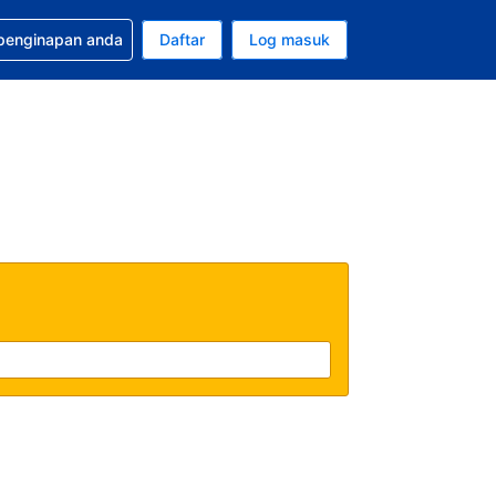
tuan bagi tempahan anda
 penginapan anda
Daftar
Log masuk
 semasa anda adalah Dolar A.S.
sa semasa anda adalah Bahasa Malaysia