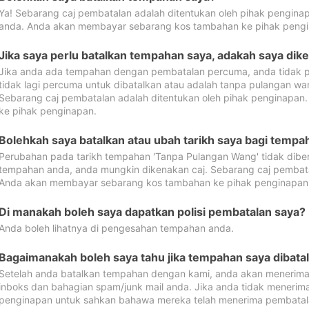
Ya! Sebarang caj pembatalan adalah ditentukan oleh pihak pengina
anda. Anda akan membayar sebarang kos tambahan ke pihak pengi
Jika saya perlu batalkan tempahan saya, adakah saya dik
Jika anda ada tempahan dengan pembatalan percuma, anda tidak p
tidak lagi percuma untuk dibatalkan atau adalah tanpa pulangan w
Sebarang caj pembatalan adalah ditentukan oleh pihak penginapa
ke pihak penginapan.
Bolehkah saya batalkan atau ubah tarikh saya bagi temp
Perubahan pada tarikh tempahan 'Tanpa Pulangan Wang' tidak dibena
tempahan anda, anda mungkin dikenakan caj. Sebarang caj pembata
Anda akan membayar sebarang kos tambahan ke pihak penginapan
Di manakah boleh saya dapatkan polisi pembatalan saya?
Anda boleh lihatnya di pengesahan tempahan anda.
Bagaimanakah boleh saya tahu jika tempahan saya dibata
Setelah anda batalkan tempahan dengan kami, anda akan menerima
inboks dan bahagian spam/junk mail anda. Jika anda tidak menerima
penginapan untuk sahkan bahawa mereka telah menerima pembatal