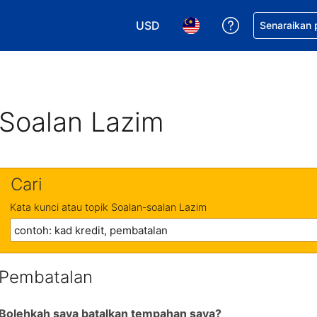
USD
Dapatkan ban
Senaraikan
Pilih mata wang anda. Mata wang
Pilih bahasa anda. Baha
Soalan Lazim
Cari
Kata kunci atau topik Soalan-soalan Lazim
Pembatalan
Bolehkah saya batalkan tempahan saya?