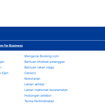
m for Business
Mengenai Booking.com
gan
Bantuan khidmat pelanggan
n
Bantuan rakan niaga
k Ejen
Careers
Kelestarian
Laman akhbar
Laman maklumat keselamatan
Hubungan pelabur
Terma Perkhidmatan