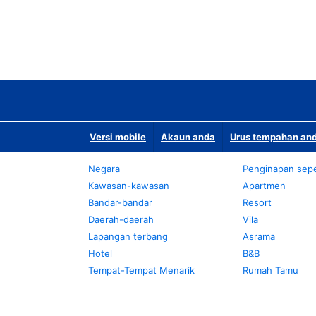
Versi mobile
Akaun anda
Urus tempahan and
Negara
Penginapan sepe
Kawasan-kawasan
Apartmen
Bandar-bandar
Resort
Daerah-daerah
Vila
Lapangan terbang
Asrama
Hotel
B&B
Tempat-Tempat Menarik
Rumah Tamu