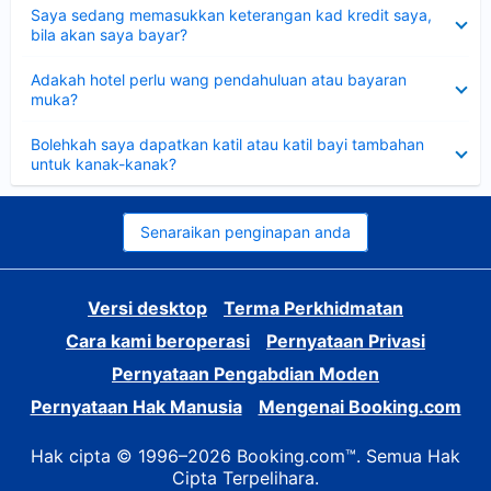
Dikecilkan
Saya sedang memasukkan keterangan kad kredit saya,
bila akan saya bayar?
Dikecilkan
Adakah hotel perlu wang pendahuluan atau bayaran
muka?
Dikecilkan
Bolehkah saya dapatkan katil atau katil bayi tambahan
untuk kanak-kanak?
Senaraikan penginapan anda
Versi desktop
Terma Perkhidmatan
Cara kami beroperasi
Pernyataan Privasi
Pernyataan Pengabdian Moden
Pernyataan Hak Manusia
Mengenai Booking.com
Hak cipta © 1996–2026 Booking.com™. Semua Hak
Cipta Terpelihara.