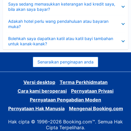
Dikecilkan
Saya sedang memasukkan keterangan kad kredit saya,
bila akan saya bayar?
Dikecilkan
Adakah hotel perlu wang pendahuluan atau bayaran
muka?
Dikecilkan
Bolehkah saya dapatkan katil atau katil bayi tambahan
untuk kanak-kanak?
Senaraikan penginapan anda
Versi desktop
Terma Perkhidmatan
Cara kami beroperasi
Pernyataan Privasi
Pernyataan Pengabdian Moden
Pernyataan Hak Manusia
Mengenai Booking.com
Hak cipta © 1996–2026 Booking.com™. Semua Hak
Cipta Terpelihara.