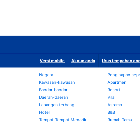
Versi mobile
Akaun anda
Urus tempahan and
Negara
Penginapan sepe
Kawasan-kawasan
Apartmen
Bandar-bandar
Resort
Daerah-daerah
Vila
Lapangan terbang
Asrama
Hotel
B&B
Tempat-Tempat Menarik
Rumah Tamu