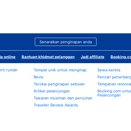
Senaraikan penginapan anda
a online
Bantuan khidmat pelanggan
Jadi affiliate
Booking.co
rti rumah
Tempat unik untuk menginap
Sewa kereta
Reviu
Pencari penerban
Terokai penginapan sebulan
Tempahan restora
Artikel pelancongan
Booking.com untu
Pelancongan
Tawaran musiman dan percutian
Traveller Review Awards