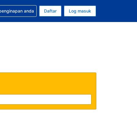
tuan bagi tempahan anda
 penginapan anda
Daftar
Log masuk
 semasa anda adalah Dolar A.S.
sa semasa anda adalah Bahasa Malaysia