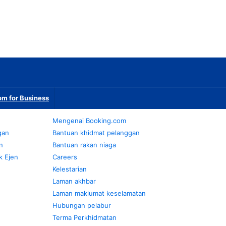
m for Business
Mengenai Booking.com
gan
Bantuan khidmat pelanggan
n
Bantuan rakan niaga
k Ejen
Careers
Kelestarian
Laman akhbar
Laman maklumat keselamatan
Hubungan pelabur
Terma Perkhidmatan