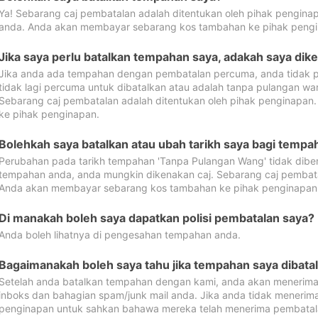
Ya! Sebarang caj pembatalan adalah ditentukan oleh pihak pengina
anda. Anda akan membayar sebarang kos tambahan ke pihak pengi
Jika saya perlu batalkan tempahan saya, adakah saya dik
Jika anda ada tempahan dengan pembatalan percuma, anda tidak p
tidak lagi percuma untuk dibatalkan atau adalah tanpa pulangan w
Sebarang caj pembatalan adalah ditentukan oleh pihak penginapa
ke pihak penginapan.
Bolehkah saya batalkan atau ubah tarikh saya bagi temp
Perubahan pada tarikh tempahan 'Tanpa Pulangan Wang' tidak dibena
tempahan anda, anda mungkin dikenakan caj. Sebarang caj pembata
Anda akan membayar sebarang kos tambahan ke pihak penginapan
Di manakah boleh saya dapatkan polisi pembatalan saya?
Anda boleh lihatnya di pengesahan tempahan anda.
Bagaimanakah boleh saya tahu jika tempahan saya dibata
Setelah anda batalkan tempahan dengan kami, anda akan menerima
inboks dan bahagian spam/junk mail anda. Jika anda tidak menerima
penginapan untuk sahkan bahawa mereka telah menerima pembatal