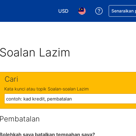
USD
Dapatkan ban
Senaraikan
Pilih mata wang anda. Mata wang
Pilih bahasa anda. Baha
Soalan Lazim
Cari
Kata kunci atau topik Soalan-soalan Lazim
Pembatalan
Bolehkah saya batalkan tempahan saya?