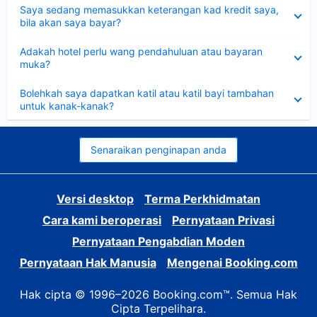
Dikecilkan
Saya sedang memasukkan keterangan kad kredit saya,
bila akan saya bayar?
Dikecilkan
Adakah hotel perlu wang pendahuluan atau bayaran
muka?
Dikecilkan
Bolehkah saya dapatkan katil atau katil bayi tambahan
untuk kanak-kanak?
Senaraikan penginapan anda
Versi desktop
Terma Perkhidmatan
Cara kami beroperasi
Pernyataan Privasi
Pernyataan Pengabdian Moden
Pernyataan Hak Manusia
Mengenai Booking.com
Hak cipta © 1996–2026 Booking.com™. Semua Hak
Cipta Terpelihara.