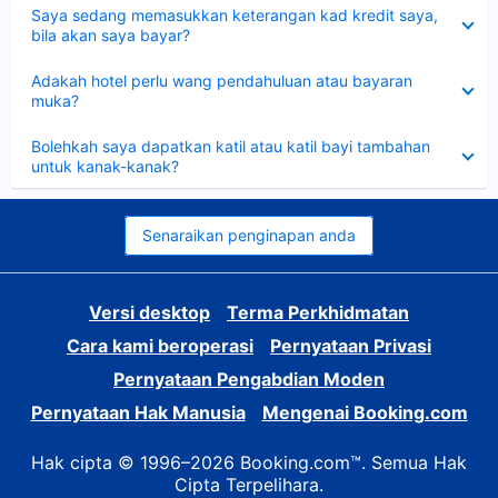
Dikecilkan
Saya sedang memasukkan keterangan kad kredit saya,
bila akan saya bayar?
Dikecilkan
Adakah hotel perlu wang pendahuluan atau bayaran
muka?
Dikecilkan
Bolehkah saya dapatkan katil atau katil bayi tambahan
untuk kanak-kanak?
Senaraikan penginapan anda
Versi desktop
Terma Perkhidmatan
Cara kami beroperasi
Pernyataan Privasi
Pernyataan Pengabdian Moden
Pernyataan Hak Manusia
Mengenai Booking.com
Hak cipta © 1996–2026 Booking.com™. Semua Hak
Cipta Terpelihara.