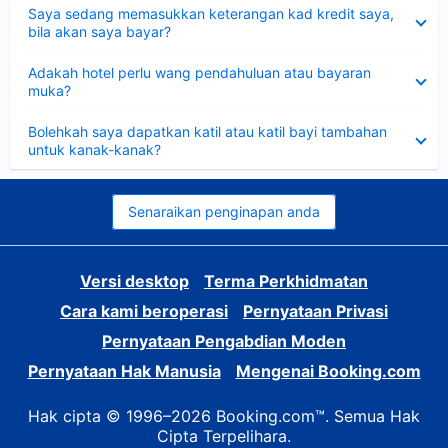
Dikecilkan
Saya sedang memasukkan keterangan kad kredit saya,
bila akan saya bayar?
Dikecilkan
Adakah hotel perlu wang pendahuluan atau bayaran
muka?
Dikecilkan
Bolehkah saya dapatkan katil atau katil bayi tambahan
untuk kanak-kanak?
Senaraikan penginapan anda
Versi desktop
Terma Perkhidmatan
Cara kami beroperasi
Pernyataan Privasi
Pernyataan Pengabdian Moden
Pernyataan Hak Manusia
Mengenai Booking.com
Hak cipta © 1996–2026 Booking.com™. Semua Hak
Cipta Terpelihara.