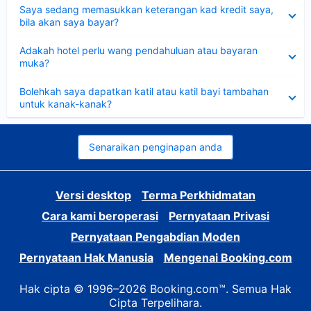
Dikecilkan
Saya sedang memasukkan keterangan kad kredit saya,
bila akan saya bayar?
Dikecilkan
Adakah hotel perlu wang pendahuluan atau bayaran
muka?
Dikecilkan
Bolehkah saya dapatkan katil atau katil bayi tambahan
untuk kanak-kanak?
Senaraikan penginapan anda
Versi desktop
Terma Perkhidmatan
Cara kami beroperasi
Pernyataan Privasi
Pernyataan Pengabdian Moden
Pernyataan Hak Manusia
Mengenai Booking.com
Hak cipta © 1996–2026 Booking.com™. Semua Hak
Cipta Terpelihara.