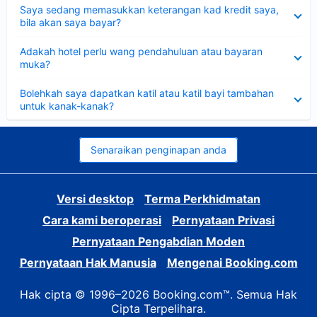
Dikecilkan
Saya sedang memasukkan keterangan kad kredit saya,
bila akan saya bayar?
Dikecilkan
Adakah hotel perlu wang pendahuluan atau bayaran
muka?
Dikecilkan
Bolehkah saya dapatkan katil atau katil bayi tambahan
untuk kanak-kanak?
Senaraikan penginapan anda
Versi desktop
Terma Perkhidmatan
Cara kami beroperasi
Pernyataan Privasi
Pernyataan Pengabdian Moden
Pernyataan Hak Manusia
Mengenai Booking.com
Hak cipta © 1996–2026 Booking.com™. Semua Hak
Cipta Terpelihara.