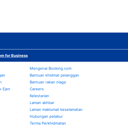
m for Business
Mengenai Booking.com
gan
Bantuan khidmat pelanggan
n
Bantuan rakan niaga
k Ejen
Careers
Kelestarian
Laman akhbar
Laman maklumat keselamatan
Hubungan pelabur
Terma Perkhidmatan