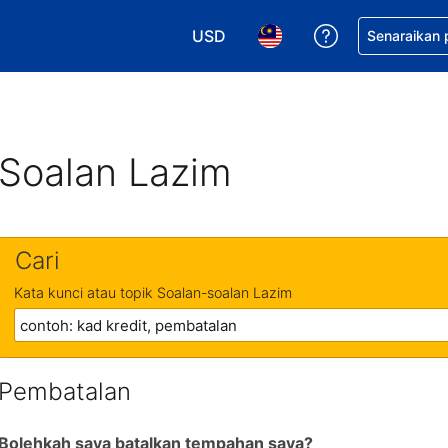
USD
Dapatkan ban
Senaraikan
Pilih mata wang anda. Mata wang
Pilih bahasa anda. Baha
Soalan Lazim
Cari
Kata kunci atau topik Soalan-soalan Lazim
Pembatalan
Bolehkah saya batalkan tempahan saya?