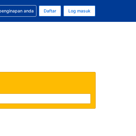
tuan bagi tempahan anda
 penginapan anda
Daftar
Log masuk
 semasa anda adalah Dolar A.S.
sa semasa anda adalah Bahasa Malaysia