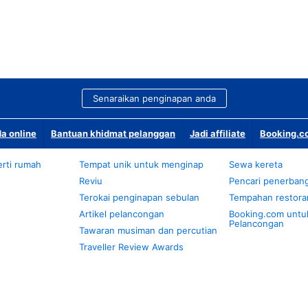
Senaraikan penginapan anda
a online
Bantuan khidmat pelanggan
Jadi affiliate
Booking.co
rti rumah
Tempat unik untuk menginap
Sewa kereta
Reviu
Pencari penerban
Terokai penginapan sebulan
Tempahan restora
Artikel pelancongan
Booking.com untu
Pelancongan
Tawaran musiman dan percutian
Traveller Review Awards