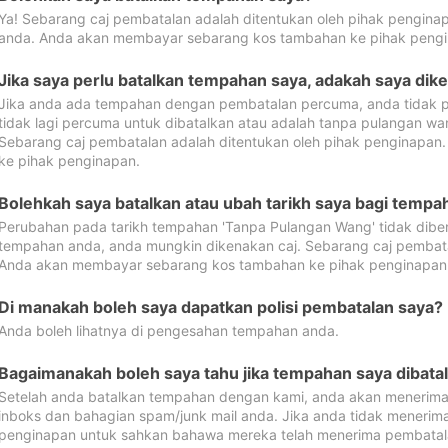
Ya! Sebarang caj pembatalan adalah ditentukan oleh pihak pengina
anda. Anda akan membayar sebarang kos tambahan ke pihak pengi
Jika saya perlu batalkan tempahan saya, adakah saya dik
Jika anda ada tempahan dengan pembatalan percuma, anda tidak p
tidak lagi percuma untuk dibatalkan atau adalah tanpa pulangan w
Sebarang caj pembatalan adalah ditentukan oleh pihak penginapa
ke pihak penginapan.
Bolehkah saya batalkan atau ubah tarikh saya bagi temp
Perubahan pada tarikh tempahan 'Tanpa Pulangan Wang' tidak dibena
tempahan anda, anda mungkin dikenakan caj. Sebarang caj pembata
Anda akan membayar sebarang kos tambahan ke pihak penginapan
Di manakah boleh saya dapatkan polisi pembatalan saya?
Anda boleh lihatnya di pengesahan tempahan anda.
Bagaimanakah boleh saya tahu jika tempahan saya dibata
Setelah anda batalkan tempahan dengan kami, anda akan menerima
inboks dan bahagian spam/junk mail anda. Jika anda tidak menerima
penginapan untuk sahkan bahawa mereka telah menerima pembatal