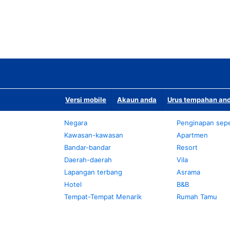
Versi mobile
Akaun anda
Urus tempahan and
Negara
Penginapan sepe
Kawasan-kawasan
Apartmen
Bandar-bandar
Resort
Daerah-daerah
Vila
Lapangan terbang
Asrama
Hotel
B&B
Tempat-Tempat Menarik
Rumah Tamu