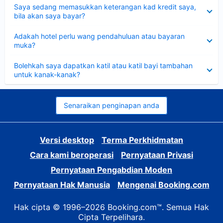
Dikecilkan
Saya sedang memasukkan keterangan kad kredit saya,
bila akan saya bayar?
Dikecilkan
Adakah hotel perlu wang pendahuluan atau bayaran
muka?
Dikecilkan
Bolehkah saya dapatkan katil atau katil bayi tambahan
untuk kanak-kanak?
Senaraikan penginapan anda
Versi desktop
Terma Perkhidmatan
Cara kami beroperasi
Pernyataan Privasi
Pernyataan Pengabdian Moden
Pernyataan Hak Manusia
Mengenai Booking.com
Hak cipta © 1996–2026 Booking.com™. Semua Hak
Cipta Terpelihara.