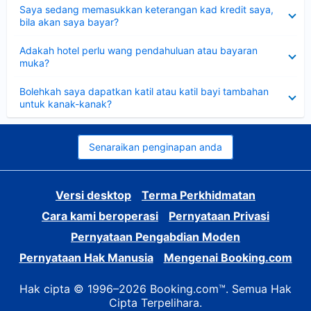
Dikecilkan
Saya sedang memasukkan keterangan kad kredit saya,
bila akan saya bayar?
Dikecilkan
Adakah hotel perlu wang pendahuluan atau bayaran
muka?
Dikecilkan
Bolehkah saya dapatkan katil atau katil bayi tambahan
untuk kanak-kanak?
Senaraikan penginapan anda
Versi desktop
Terma Perkhidmatan
Cara kami beroperasi
Pernyataan Privasi
Pernyataan Pengabdian Moden
Pernyataan Hak Manusia
Mengenai Booking.com
Hak cipta © 1996–2026 Booking.com™. Semua Hak
Cipta Terpelihara.