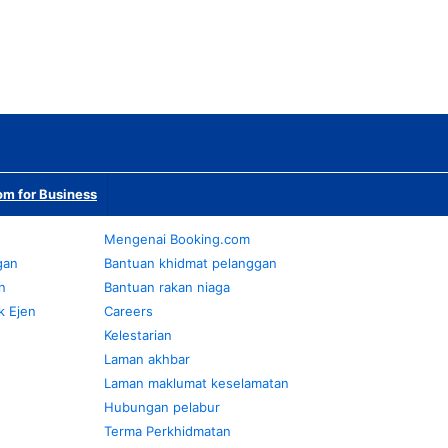
m for Business
Mengenai Booking.com
gan
Bantuan khidmat pelanggan
n
Bantuan rakan niaga
k Ejen
Careers
Kelestarian
Laman akhbar
Laman maklumat keselamatan
Hubungan pelabur
Terma Perkhidmatan