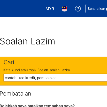
MYR
Dapatkan ban
Senaraikan
Pilih mata wang anda. Mata wang
Pilih bahasa anda. Baha
Soalan Lazim
Cari
Kata kunci atau topik Soalan-soalan Lazim
Pembatalan
Bolehkah saya batalkan tempahan saya?