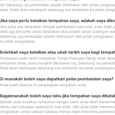
Ya! Sebarang caj pembatalan adalah ditentukan oleh pihak pengina
anda. Anda akan membayar sebarang kos tambahan ke pihak pengi
Jika saya perlu batalkan tempahan saya, adakah saya dik
Jika anda ada tempahan dengan pembatalan percuma, anda tidak p
tidak lagi percuma untuk dibatalkan atau adalah tanpa pulangan w
Sebarang caj pembatalan adalah ditentukan oleh pihak penginapa
ke pihak penginapan.
Bolehkah saya batalkan atau ubah tarikh saya bagi temp
Perubahan pada tarikh tempahan 'Tanpa Pulangan Wang' tidak dibena
tempahan anda, anda mungkin dikenakan caj. Sebarang caj pembata
Anda akan membayar sebarang kos tambahan ke pihak penginapan
Di manakah boleh saya dapatkan polisi pembatalan saya?
Anda boleh lihatnya di pengesahan tempahan anda.
Bagaimanakah boleh saya tahu jika tempahan saya dibata
Setelah anda batalkan tempahan dengan kami, anda akan menerima
inboks dan bahagian spam/junk mail anda. Jika anda tidak menerima
penginapan untuk sahkan bahawa mereka telah menerima pembatal