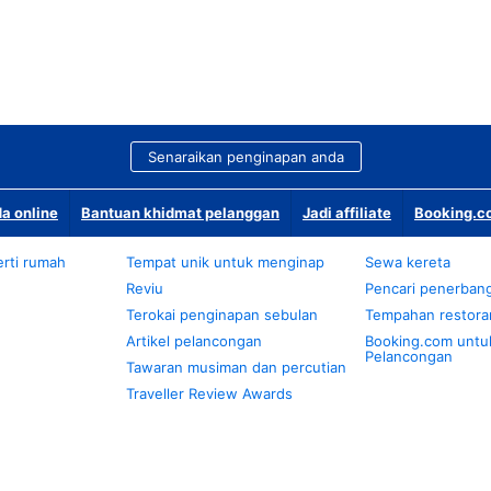
Senaraikan penginapan anda
a online
Bantuan khidmat pelanggan
Jadi affiliate
Booking.co
rti rumah
Tempat unik untuk menginap
Sewa kereta
Reviu
Pencari penerban
Terokai penginapan sebulan
Tempahan restora
Artikel pelancongan
Booking.com untu
Pelancongan
Tawaran musiman dan percutian
Traveller Review Awards