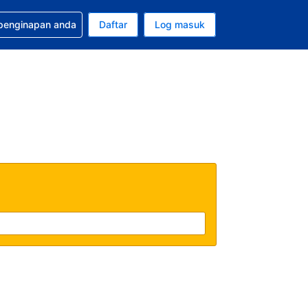
tuan bagi tempahan anda
 penginapan anda
Daftar
Log masuk
 semasa anda adalah Ringgit Malaysia
sa semasa anda adalah Bahasa Malaysia