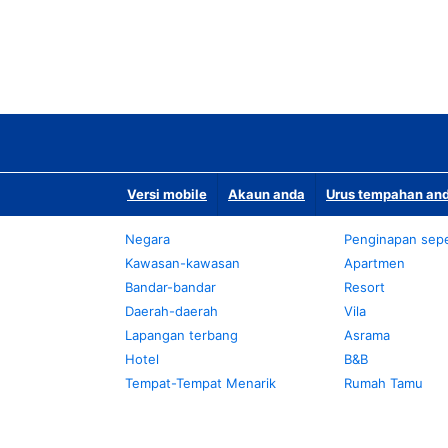
Versi mobile
Akaun anda
Urus tempahan and
Negara
Penginapan sepe
Kawasan-kawasan
Apartmen
Bandar-bandar
Resort
Daerah-daerah
Vila
Lapangan terbang
Asrama
Hotel
B&B
Tempat-Tempat Menarik
Rumah Tamu