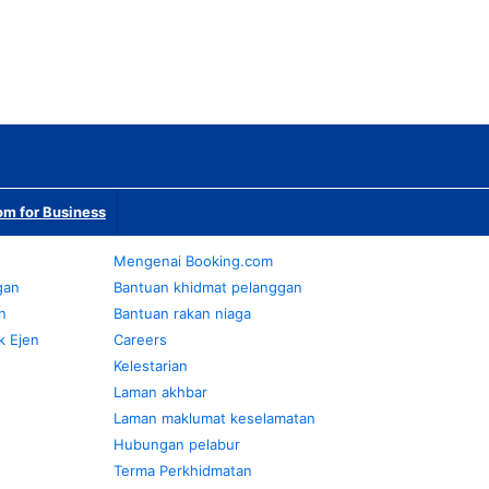
m for Business
Mengenai Booking.com
gan
Bantuan khidmat pelanggan
n
Bantuan rakan niaga
k Ejen
Careers
Kelestarian
Laman akhbar
Laman maklumat keselamatan
Hubungan pelabur
Terma Perkhidmatan