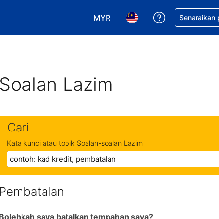
MYR
Dapatkan ban
Senaraikan
Pilih mata wang anda. Mata wang
Pilih bahasa anda. Baha
Soalan Lazim
Cari
Kata kunci atau topik Soalan-soalan Lazim
Pembatalan
Bolehkah saya batalkan tempahan saya?