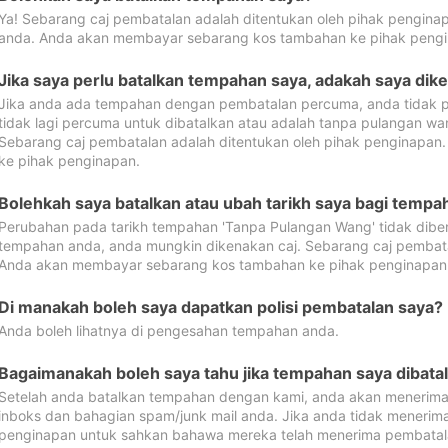
Ya! Sebarang caj pembatalan adalah ditentukan oleh pihak pengina
anda. Anda akan membayar sebarang kos tambahan ke pihak pengi
Jika saya perlu batalkan tempahan saya, adakah saya dik
Jika anda ada tempahan dengan pembatalan percuma, anda tidak p
tidak lagi percuma untuk dibatalkan atau adalah tanpa pulangan w
Sebarang caj pembatalan adalah ditentukan oleh pihak penginapa
ke pihak penginapan.
Bolehkah saya batalkan atau ubah tarikh saya bagi temp
Perubahan pada tarikh tempahan 'Tanpa Pulangan Wang' tidak dibena
tempahan anda, anda mungkin dikenakan caj. Sebarang caj pembata
Anda akan membayar sebarang kos tambahan ke pihak penginapan
Di manakah boleh saya dapatkan polisi pembatalan saya?
Anda boleh lihatnya di pengesahan tempahan anda.
Bagaimanakah boleh saya tahu jika tempahan saya dibata
Setelah anda batalkan tempahan dengan kami, anda akan menerima
inboks dan bahagian spam/junk mail anda. Jika anda tidak menerima
penginapan untuk sahkan bahawa mereka telah menerima pembatal