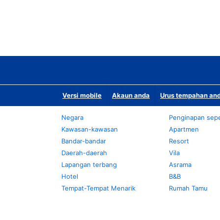
Versi mobile
Akaun anda
Urus tempahan and
Negara
Penginapan sepe
Kawasan-kawasan
Apartmen
Bandar-bandar
Resort
Daerah-daerah
Vila
Lapangan terbang
Asrama
Hotel
B&B
Tempat-Tempat Menarik
Rumah Tamu