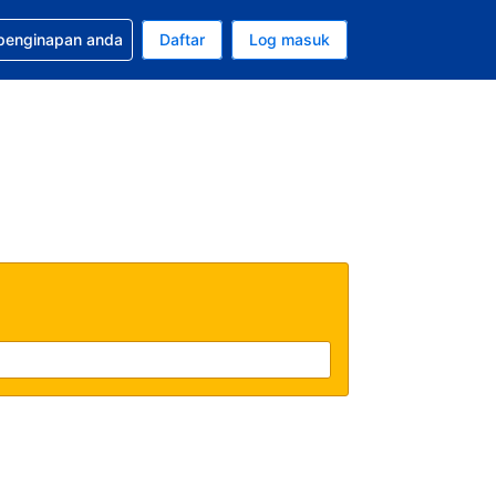
tuan bagi tempahan anda
 penginapan anda
Daftar
Log masuk
 semasa anda adalah Ringgit Malaysia
sa semasa anda adalah Bahasa Malaysia