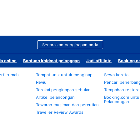
Senaraikan penginapan anda
a online
Bantuan khidmat pelanggan
Jadi affiliate
Booking.co
rti rumah
Tempat unik untuk menginap
Sewa kereta
Reviu
Pencari penerban
Terokai penginapan sebulan
Tempahan restora
Artikel pelancongan
Booking.com untu
Pelancongan
Tawaran musiman dan percutian
Traveller Review Awards