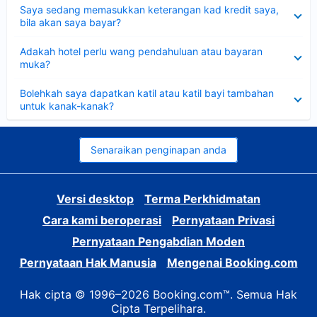
Dikecilkan
Saya sedang memasukkan keterangan kad kredit saya,
bila akan saya bayar?
Dikecilkan
Adakah hotel perlu wang pendahuluan atau bayaran
muka?
Dikecilkan
Bolehkah saya dapatkan katil atau katil bayi tambahan
untuk kanak-kanak?
Senaraikan penginapan anda
Versi desktop
Terma Perkhidmatan
Cara kami beroperasi
Pernyataan Privasi
Pernyataan Pengabdian Moden
Pernyataan Hak Manusia
Mengenai Booking.com
Hak cipta © 1996–2026 Booking.com™. Semua Hak
Cipta Terpelihara.