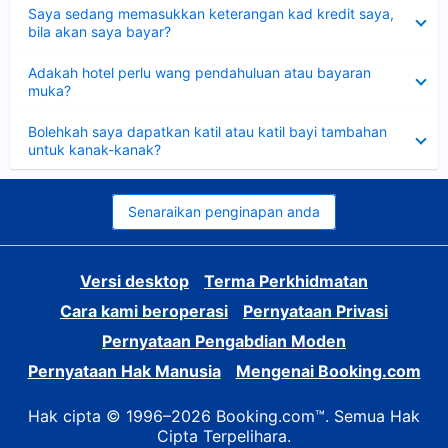
Dikecilkan
Saya sedang memasukkan keterangan kad kredit saya,
bila akan saya bayar?
Dikecilkan
Adakah hotel perlu wang pendahuluan atau bayaran
muka?
Dikecilkan
Bolehkah saya dapatkan katil atau katil bayi tambahan
untuk kanak-kanak?
Senaraikan penginapan anda
Versi desktop
Terma Perkhidmatan
Cara kami beroperasi
Pernyataan Privasi
Pernyataan Pengabdian Moden
Pernyataan Hak Manusia
Mengenai Booking.com
Hak cipta © 1996–2026 Booking.com™. Semua Hak
Cipta Terpelihara.