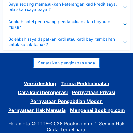
Dikecilkan
Saya sedang memasukkan keterangan kad kredit saya,
bila akan saya bayar?
Dikecilkan
Adakah hotel perlu wang pendahuluan atau bayaran
muka?
Dikecilkan
Bolehkah saya dapatkan katil atau katil bayi tambahan
untuk kanak-kanak?
Senaraikan penginapan anda
Versi desktop
Terma Perkhidmatan
Cara kami beroperasi
Pernyataan Privasi
Pernyataan Pengabdian Moden
Pernyataan Hak Manusia
Mengenai Booking.com
Hak cipta © 1996–2026 Booking.com™. Semua Hak
Cipta Terpelihara.