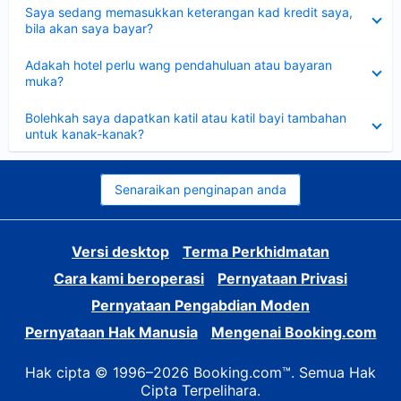
Dikecilkan
Saya sedang memasukkan keterangan kad kredit saya,
bila akan saya bayar?
Dikecilkan
Adakah hotel perlu wang pendahuluan atau bayaran
muka?
Dikecilkan
Bolehkah saya dapatkan katil atau katil bayi tambahan
untuk kanak-kanak?
Senaraikan penginapan anda
Versi desktop
Terma Perkhidmatan
Cara kami beroperasi
Pernyataan Privasi
Pernyataan Pengabdian Moden
Pernyataan Hak Manusia
Mengenai Booking.com
Hak cipta © 1996–2026 Booking.com™. Semua Hak
Cipta Terpelihara.