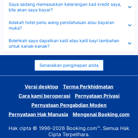
Dikecilkan
Saya sedang memasukkan keterangan kad kredit saya,
bila akan saya bayar?
Dikecilkan
Adakah hotel perlu wang pendahuluan atau bayaran
muka?
Dikecilkan
Bolehkah saya dapatkan katil atau katil bayi tambahan
untuk kanak-kanak?
Senaraikan penginapan anda
Versi desktop
Terma Perkhidmatan
Cara kami beroperasi
Pernyataan Privasi
Pernyataan Pengabdian Moden
Pernyataan Hak Manusia
Mengenai Booking.com
Hak cipta © 1996–2026 Booking.com™. Semua Hak
Cipta Terpelihara.