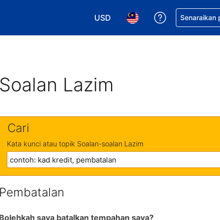
USD
Dapatkan ban
Senaraikan
Pilih mata wang anda. Mata wang
Pilih bahasa anda. Baha
Soalan Lazim
Cari
Kata kunci atau topik Soalan-soalan Lazim
Pembatalan
Bolehkah saya batalkan tempahan saya?