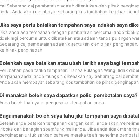
Ya! Sebarang caj pembatalan adalah ditentukan oleh pihak pengina
anda. Anda akan membayar sebarang kos tambahan ke pihak pengi
Jika saya perlu batalkan tempahan saya, adakah saya dik
Jika anda ada tempahan dengan pembatalan percuma, anda tidak p
tidak lagi percuma untuk dibatalkan atau adalah tanpa pulangan w
Sebarang caj pembatalan adalah ditentukan oleh pihak penginapa
ke pihak penginapan.
Bolehkah saya batalkan atau ubah tarikh saya bagi temp
Perubahan pada tarikh tempahan 'Tanpa Pulangan Wang' tidak dibena
tempahan anda, anda mungkin dikenakan caj. Sebarang caj pembata
Anda akan membayar sebarang kos tambahan ke pihak penginapan
Di manakah boleh saya dapatkan polisi pembatalan saya?
Anda boleh lihatnya di pengesahan tempahan anda.
Bagaimanakah boleh saya tahu jika tempahan saya dibata
Setelah anda batalkan tempahan dengan kami, anda akan menerima
inboks dan bahagian spam/junk mail anda. Jika anda tidak menerima
penginapan untuk sahkan bahawa mereka telah menerima pembatal