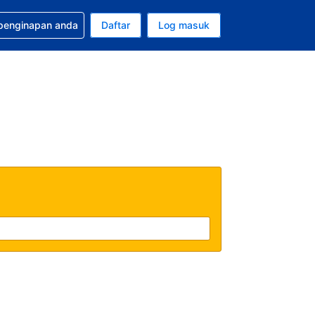
tuan bagi tempahan anda
 penginapan anda
Daftar
Log masuk
 semasa anda adalah Dolar A.S.
sa semasa anda adalah Bahasa Malaysia