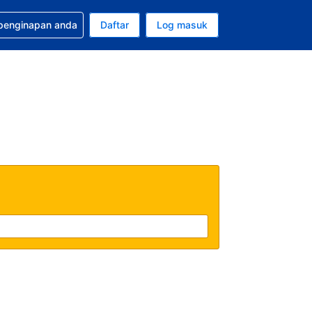
tuan bagi tempahan anda
 penginapan anda
Daftar
Log masuk
 semasa anda adalah Dolar A.S.
sa semasa anda adalah Bahasa Malaysia