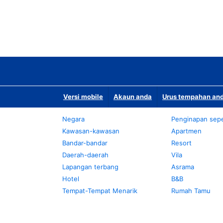
Versi mobile
Akaun anda
Urus tempahan and
Negara
Penginapan sepe
Kawasan-kawasan
Apartmen
Bandar-bandar
Resort
Daerah-daerah
Vila
Lapangan terbang
Asrama
Hotel
B&B
Tempat-Tempat Menarik
Rumah Tamu