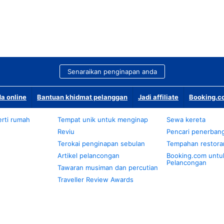
Senaraikan penginapan anda
a online
Bantuan khidmat pelanggan
Jadi affiliate
Booking.co
rti rumah
Tempat unik untuk menginap
Sewa kereta
Reviu
Pencari penerban
Terokai penginapan sebulan
Tempahan restora
Artikel pelancongan
Booking.com untu
Pelancongan
Tawaran musiman dan percutian
Traveller Review Awards