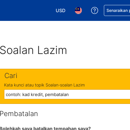
USD
Dapatkan ban
Senaraikan
Pilih mata wang anda. Mata wang
Pilih bahasa anda. Baha
Soalan Lazim
Cari
Kata kunci atau topik Soalan-soalan Lazim
Pembatalan
Bolehkah saya batalkan tempahan saya?