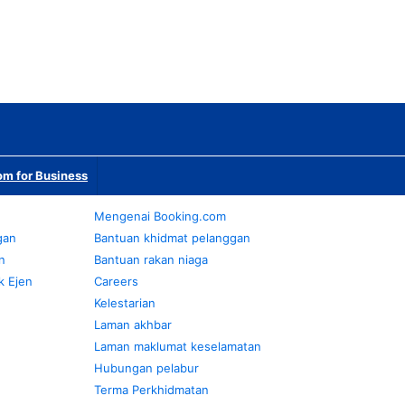
m for Business
Mengenai Booking.com
gan
Bantuan khidmat pelanggan
n
Bantuan rakan niaga
k Ejen
Careers
Kelestarian
Laman akhbar
Laman maklumat keselamatan
Hubungan pelabur
Terma Perkhidmatan