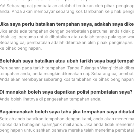
Ya! Sebarang caj pembatalan adalah ditentukan oleh pihak pengina
anda. Anda akan membayar sebarang kos tambahan ke pihak pengi
Jika saya perlu batalkan tempahan saya, adakah saya dik
Jika anda ada tempahan dengan pembatalan percuma, anda tidak p
tidak lagi percuma untuk dibatalkan atau adalah tanpa pulangan w
Sebarang caj pembatalan adalah ditentukan oleh pihak penginapa
ke pihak penginapan.
Bolehkah saya batalkan atau ubah tarikh saya bagi temp
Perubahan pada tarikh tempahan 'Tanpa Pulangan Wang' tidak dibena
tempahan anda, anda mungkin dikenakan caj. Sebarang caj pembata
Anda akan membayar sebarang kos tambahan ke pihak penginapan
Di manakah boleh saya dapatkan polisi pembatalan saya?
Anda boleh lihatnya di pengesahan tempahan anda.
Bagaimanakah boleh saya tahu jika tempahan saya dibata
Setelah anda batalkan tempahan dengan kami, anda akan menerima
inboks dan bahagian spam/junk mail anda. Jika anda tidak menerima
penginapan untuk sahkan bahawa mereka telah menerima pembatal