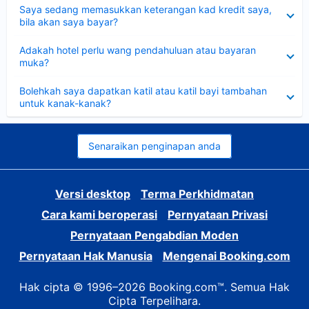
Dikecilkan
Saya sedang memasukkan keterangan kad kredit saya,
bila akan saya bayar?
Dikecilkan
Adakah hotel perlu wang pendahuluan atau bayaran
muka?
Dikecilkan
Bolehkah saya dapatkan katil atau katil bayi tambahan
untuk kanak-kanak?
Senaraikan penginapan anda
Versi desktop
Terma Perkhidmatan
Cara kami beroperasi
Pernyataan Privasi
Pernyataan Pengabdian Moden
Pernyataan Hak Manusia
Mengenai Booking.com
Hak cipta © 1996–2026 Booking.com™. Semua Hak
Cipta Terpelihara.