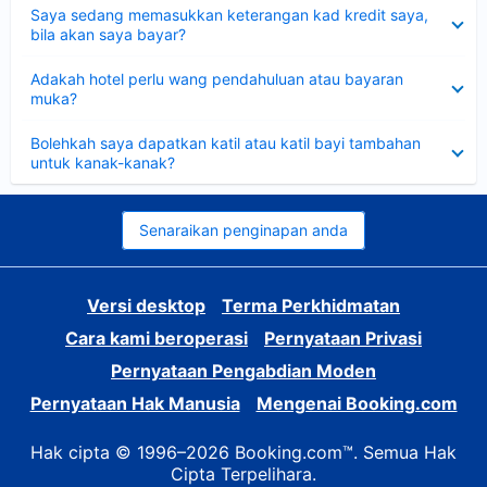
Dikecilkan
Saya sedang memasukkan keterangan kad kredit saya,
bila akan saya bayar?
Dikecilkan
Adakah hotel perlu wang pendahuluan atau bayaran
muka?
Dikecilkan
Bolehkah saya dapatkan katil atau katil bayi tambahan
untuk kanak-kanak?
Senaraikan penginapan anda
Versi desktop
Terma Perkhidmatan
Cara kami beroperasi
Pernyataan Privasi
Pernyataan Pengabdian Moden
Pernyataan Hak Manusia
Mengenai Booking.com
Hak cipta © 1996–2026 Booking.com™. Semua Hak
Cipta Terpelihara.