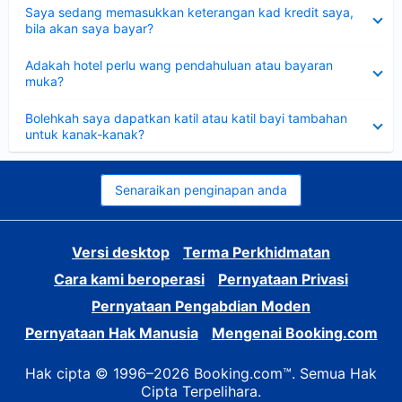
Dikecilkan
Saya sedang memasukkan keterangan kad kredit saya,
bila akan saya bayar?
Dikecilkan
Adakah hotel perlu wang pendahuluan atau bayaran
muka?
Dikecilkan
Bolehkah saya dapatkan katil atau katil bayi tambahan
untuk kanak-kanak?
Senaraikan penginapan anda
Versi desktop
Terma Perkhidmatan
Cara kami beroperasi
Pernyataan Privasi
Pernyataan Pengabdian Moden
Pernyataan Hak Manusia
Mengenai Booking.com
Hak cipta © 1996–2026 Booking.com™. Semua Hak
Cipta Terpelihara.