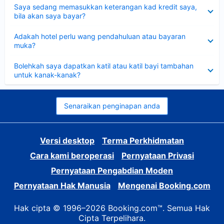
Dikecilkan
Saya sedang memasukkan keterangan kad kredit saya,
bila akan saya bayar?
Dikecilkan
Adakah hotel perlu wang pendahuluan atau bayaran
muka?
Dikecilkan
Bolehkah saya dapatkan katil atau katil bayi tambahan
untuk kanak-kanak?
Senaraikan penginapan anda
Versi desktop
Terma Perkhidmatan
Cara kami beroperasi
Pernyataan Privasi
Pernyataan Pengabdian Moden
Pernyataan Hak Manusia
Mengenai Booking.com
Hak cipta © 1996–2026 Booking.com™. Semua Hak
Cipta Terpelihara.