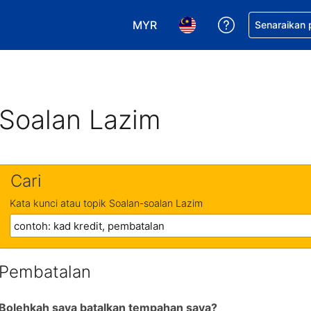
MYR
Dapatkan ban
Senaraikan
Pilih mata wang anda. Mata wang
Pilih bahasa anda. Baha
Soalan Lazim
Cari
Kata kunci atau topik Soalan-soalan Lazim
Pembatalan
Bolehkah saya batalkan tempahan saya?