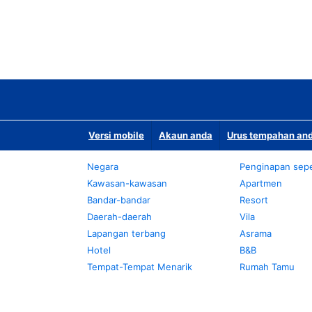
Versi mobile
Akaun anda
Urus tempahan and
Negara
Penginapan sepe
Kawasan-kawasan
Apartmen
Bandar-bandar
Resort
Daerah-daerah
Vila
Lapangan terbang
Asrama
Hotel
B&B
Tempat-Tempat Menarik
Rumah Tamu