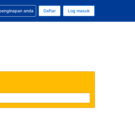
tuan bagi tempahan anda
 penginapan anda
Daftar
Log masuk
 semasa anda adalah Ringgit Malaysia
sa semasa anda adalah Bahasa Malaysia