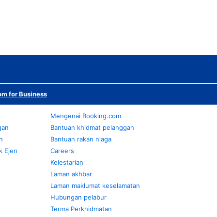
m for Business
Mengenai Booking.com
gan
Bantuan khidmat pelanggan
n
Bantuan rakan niaga
k Ejen
Careers
Kelestarian
Laman akhbar
Laman maklumat keselamatan
Hubungan pelabur
Terma Perkhidmatan