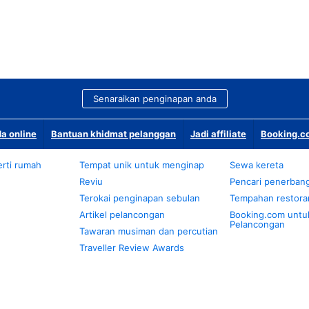
Senaraikan penginapan anda
a online
Bantuan khidmat pelanggan
Jadi affiliate
Booking.co
rti rumah
Tempat unik untuk menginap
Sewa kereta
Reviu
Pencari penerban
Terokai penginapan sebulan
Tempahan restora
Artikel pelancongan
Booking.com untu
Pelancongan
Tawaran musiman dan percutian
Traveller Review Awards