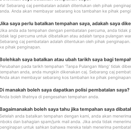
Ya! Sebarang caj pembatalan adalah ditentukan oleh pihak pengina
anda. Anda akan membayar sebarang kos tambahan ke pihak pengi
Jika saya perlu batalkan tempahan saya, adakah saya dik
Jika anda ada tempahan dengan pembatalan percuma, anda tidak p
tidak lagi percuma untuk dibatalkan atau adalah tanpa pulangan w
Sebarang caj pembatalan adalah ditentukan oleh pihak penginapa
ke pihak penginapan.
Bolehkah saya batalkan atau ubah tarikh saya bagi temp
Perubahan pada tarikh tempahan 'Tanpa Pulangan Wang' tidak dibena
tempahan anda, anda mungkin dikenakan caj. Sebarang caj pembata
Anda akan membayar sebarang kos tambahan ke pihak penginapan
Di manakah boleh saya dapatkan polisi pembatalan saya?
Anda boleh lihatnya di pengesahan tempahan anda.
Bagaimanakah boleh saya tahu jika tempahan saya dibata
Setelah anda batalkan tempahan dengan kami, anda akan menerima
inboks dan bahagian spam/junk mail anda. Jika anda tidak menerima
penginapan untuk sahkan bahawa mereka telah menerima pembatal