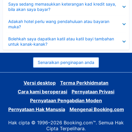
Dikecilkan
Saya sedang memasukkan keterangan kad kredit saya,
bila akan saya bayar?
Dikecilkan
Adakah hotel perlu wang pendahuluan atau bayaran
muka?
Dikecilkan
Bolehkah saya dapatkan katil atau katil bayi tambahan
untuk kanak-kanak?
Senaraikan penginapan anda
Versi desktop
Terma Perkhidmatan
Cara kami beroperasi
Pernyataan Privasi
Pernyataan Pengabdian Moden
Pernyataan Hak Manusia
Mengenai Booking.com
Hak cipta © 1996–2026 Booking.com™. Semua Hak
Cipta Terpelihara.