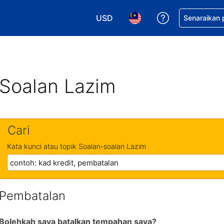
USD
Dapatkan ban
Senaraikan
Pilih mata wang anda. Mata wang
Pilih bahasa anda. Baha
Soalan Lazim
Cari
Kata kunci atau topik Soalan-soalan Lazim
Pembatalan
Bolehkah saya batalkan tempahan saya?