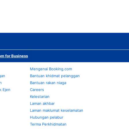
m for Business
Mengenai Booking.com
gan
Bantuan khidmat pelanggan
n
Bantuan rakan niaga
k Ejen
Careers
Kelestarian
Laman akhbar
Laman maklumat keselamatan
Hubungan pelabur
Terma Perkhidmatan