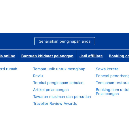
Senaraikan penginapan anda
a online
Bantuan khidmat pelanggan
Jadi affiliate
Booking.co
rti rumah
Tempat unik untuk menginap
Sewa kereta
Reviu
Pencari penerban
Terokai penginapan sebulan
Tempahan restora
Artikel pelancongan
Booking.com untu
Pelancongan
Tawaran musiman dan percutian
Traveller Review Awards