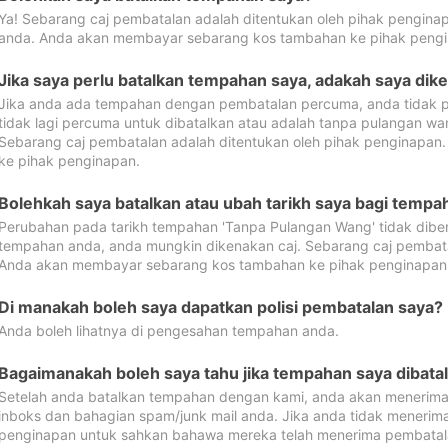
Ya! Sebarang caj pembatalan adalah ditentukan oleh pihak pengina
anda. Anda akan membayar sebarang kos tambahan ke pihak pengi
Jika saya perlu batalkan tempahan saya, adakah saya dik
Jika anda ada tempahan dengan pembatalan percuma, anda tidak p
tidak lagi percuma untuk dibatalkan atau adalah tanpa pulangan w
Sebarang caj pembatalan adalah ditentukan oleh pihak penginapa
ke pihak penginapan.
Bolehkah saya batalkan atau ubah tarikh saya bagi temp
Perubahan pada tarikh tempahan 'Tanpa Pulangan Wang' tidak dibena
tempahan anda, anda mungkin dikenakan caj. Sebarang caj pembata
Anda akan membayar sebarang kos tambahan ke pihak penginapan
Di manakah boleh saya dapatkan polisi pembatalan saya?
Anda boleh lihatnya di pengesahan tempahan anda.
Bagaimanakah boleh saya tahu jika tempahan saya dibata
Setelah anda batalkan tempahan dengan kami, anda akan menerima
inboks dan bahagian spam/junk mail anda. Jika anda tidak menerima
penginapan untuk sahkan bahawa mereka telah menerima pembatal