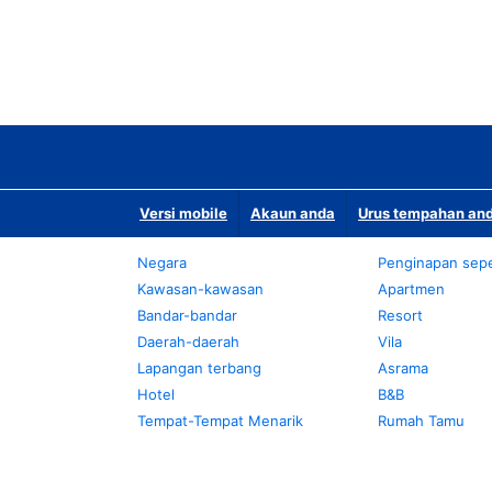
Versi mobile
Akaun anda
Urus tempahan and
Negara
Penginapan sepe
Kawasan-kawasan
Apartmen
Bandar-bandar
Resort
Daerah-daerah
Vila
Lapangan terbang
Asrama
Hotel
B&B
Tempat-Tempat Menarik
Rumah Tamu