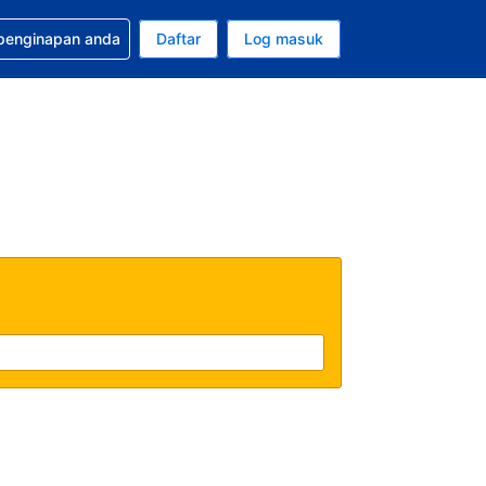
tuan bagi tempahan anda
 penginapan anda
Daftar
Log masuk
 semasa anda adalah Dolar A.S.
sa semasa anda adalah Bahasa Malaysia