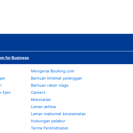
m for Business
Mengenai Booking.com
gan
Bantuan khidmat pelanggan
n
Bantuan rakan niaga
k Ejen
Careers
Kelestarian
Laman akhbar
Laman maklumat keselamatan
Hubungan pelabur
Terma Perkhidmatan