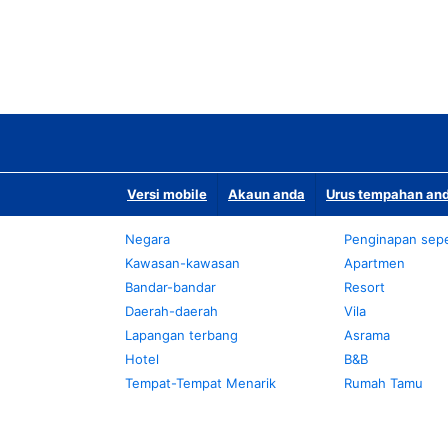
Versi mobile
Akaun anda
Urus tempahan and
Negara
Penginapan sepe
Kawasan-kawasan
Apartmen
Bandar-bandar
Resort
Daerah-daerah
Vila
Lapangan terbang
Asrama
Hotel
B&B
Tempat-Tempat Menarik
Rumah Tamu