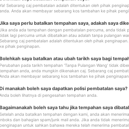
Ya! Sebarang caj pembatalan adalah ditentukan oleh pihak pengina
anda. Anda akan membayar sebarang kos tambahan ke pihak pengi
Jika saya perlu batalkan tempahan saya, adakah saya dik
Jika anda ada tempahan dengan pembatalan percuma, anda tidak p
tidak lagi percuma untuk dibatalkan atau adalah tanpa pulangan w
Sebarang caj pembatalan adalah ditentukan oleh pihak penginapa
ke pihak penginapan.
Bolehkah saya batalkan atau ubah tarikh saya bagi temp
Perubahan pada tarikh tempahan 'Tanpa Pulangan Wang' tidak dibena
tempahan anda, anda mungkin dikenakan caj. Sebarang caj pembata
Anda akan membayar sebarang kos tambahan ke pihak penginapan
Di manakah boleh saya dapatkan polisi pembatalan saya?
Anda boleh lihatnya di pengesahan tempahan anda.
Bagaimanakah boleh saya tahu jika tempahan saya dibata
Setelah anda batalkan tempahan dengan kami, anda akan menerima
inboks dan bahagian spam/junk mail anda. Jika anda tidak menerima
penginapan untuk sahkan bahawa mereka telah menerima pembatal