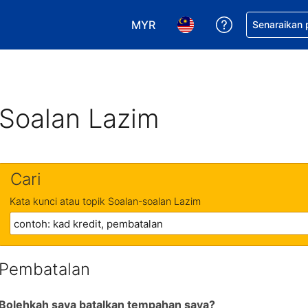
MYR
Dapatkan ban
Senaraikan
Pilih mata wang anda. Mata wang
Pilih bahasa anda. Baha
Soalan Lazim
Cari
Kata kunci atau topik Soalan-soalan Lazim
Pembatalan
Bolehkah saya batalkan tempahan saya?