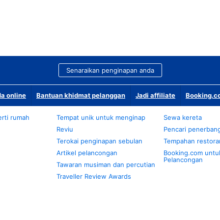
Senaraikan penginapan anda
a online
Bantuan khidmat pelanggan
Jadi affiliate
Booking.co
rti rumah
Tempat unik untuk menginap
Sewa kereta
Reviu
Pencari penerban
Terokai penginapan sebulan
Tempahan restora
Artikel pelancongan
Booking.com untu
Pelancongan
Tawaran musiman dan percutian
Traveller Review Awards