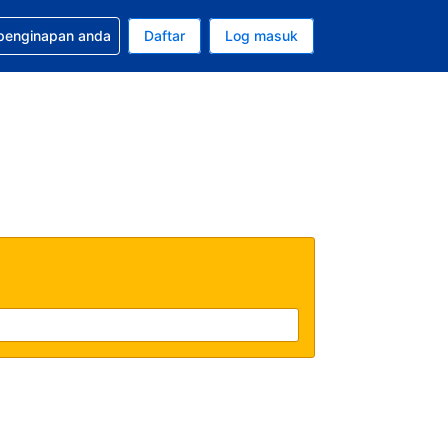
tuan bagi tempahan anda
 penginapan anda
Daftar
Log masuk
 semasa anda adalah Ringgit Malaysia
sa semasa anda adalah Bahasa Malaysia