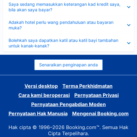
Dikecilkan
Saya sedang memasukkan keterangan kad kredit saya,
bila akan saya bayar?
Dikecilkan
Adakah hotel perlu wang pendahuluan atau bayaran
muka?
Dikecilkan
Bolehkah saya dapatkan katil atau katil bayi tambahan
untuk kanak-kanak?
Senaraikan penginapan anda
Versi desktop
Terma Perkhidmatan
Cara kami beroperasi
Pernyataan Privasi
Pernyataan Pengabdian Moden
Pernyataan Hak Manusia
Mengenai Booking.com
Hak cipta © 1996–2026 Booking.com™. Semua Hak
Cipta Terpelihara.