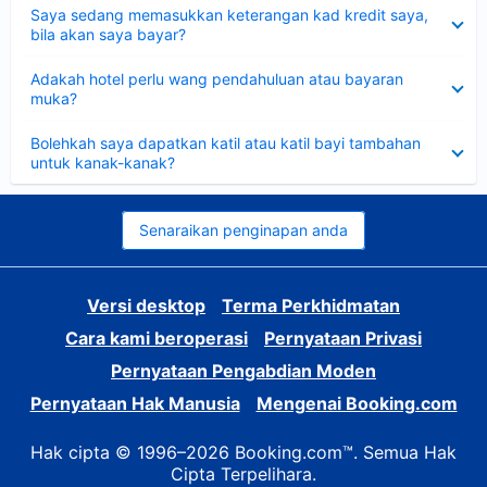
Dikecilkan
Saya sedang memasukkan keterangan kad kredit saya,
bila akan saya bayar?
Dikecilkan
Adakah hotel perlu wang pendahuluan atau bayaran
muka?
Dikecilkan
Bolehkah saya dapatkan katil atau katil bayi tambahan
untuk kanak-kanak?
Senaraikan penginapan anda
Versi desktop
Terma Perkhidmatan
Cara kami beroperasi
Pernyataan Privasi
Pernyataan Pengabdian Moden
Pernyataan Hak Manusia
Mengenai Booking.com
Hak cipta © 1996–2026 Booking.com™. Semua Hak
Cipta Terpelihara.