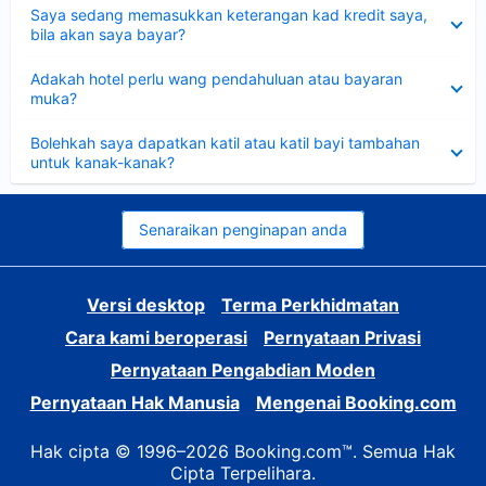
Dikecilkan
Saya sedang memasukkan keterangan kad kredit saya,
bila akan saya bayar?
Dikecilkan
Adakah hotel perlu wang pendahuluan atau bayaran
muka?
Dikecilkan
Bolehkah saya dapatkan katil atau katil bayi tambahan
untuk kanak-kanak?
Senaraikan penginapan anda
Versi desktop
Terma Perkhidmatan
Cara kami beroperasi
Pernyataan Privasi
Pernyataan Pengabdian Moden
Pernyataan Hak Manusia
Mengenai Booking.com
Hak cipta © 1996–2026 Booking.com™. Semua Hak
Cipta Terpelihara.