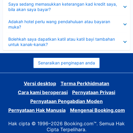
Dikecilkan
Saya sedang memasukkan keterangan kad kredit saya,
bila akan saya bayar?
Dikecilkan
Adakah hotel perlu wang pendahuluan atau bayaran
muka?
Dikecilkan
Bolehkah saya dapatkan katil atau katil bayi tambahan
untuk kanak-kanak?
Senaraikan penginapan anda
Versi desktop
Terma Perkhidmatan
Cara kami beroperasi
Pernyataan Privasi
Pernyataan Pengabdian Moden
Pernyataan Hak Manusia
Mengenai Booking.com
Hak cipta © 1996–2026 Booking.com™. Semua Hak
Cipta Terpelihara.