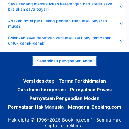
Dikecilkan
Saya sedang memasukkan keterangan kad kredit saya,
bila akan saya bayar?
Dikecilkan
Adakah hotel perlu wang pendahuluan atau bayaran
muka?
Dikecilkan
Bolehkah saya dapatkan katil atau katil bayi tambahan
untuk kanak-kanak?
Senaraikan penginapan anda
Versi desktop
Terma Perkhidmatan
Cara kami beroperasi
Pernyataan Privasi
Pernyataan Pengabdian Moden
Pernyataan Hak Manusia
Mengenai Booking.com
Hak cipta © 1996–2026 Booking.com™. Semua Hak
Cipta Terpelihara.