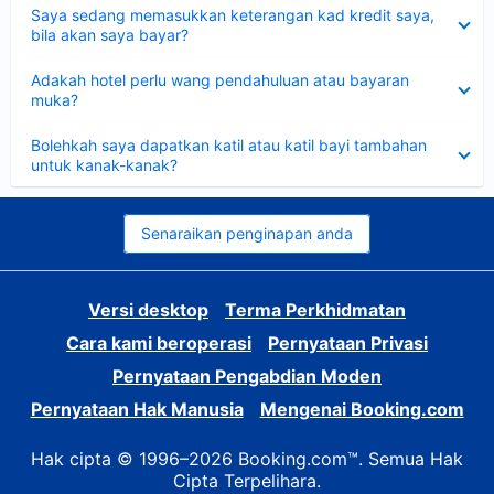
Dikecilkan
Saya sedang memasukkan keterangan kad kredit saya,
bila akan saya bayar?
Dikecilkan
Adakah hotel perlu wang pendahuluan atau bayaran
muka?
Dikecilkan
Bolehkah saya dapatkan katil atau katil bayi tambahan
untuk kanak-kanak?
Senaraikan penginapan anda
Versi desktop
Terma Perkhidmatan
Cara kami beroperasi
Pernyataan Privasi
Pernyataan Pengabdian Moden
Pernyataan Hak Manusia
Mengenai Booking.com
Hak cipta © 1996–2026 Booking.com™. Semua Hak
Cipta Terpelihara.