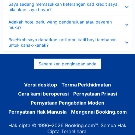
Dikecilkan
Saya sedang memasukkan keterangan kad kredit saya,
bila akan saya bayar?
Dikecilkan
Adakah hotel perlu wang pendahuluan atau bayaran
muka?
Dikecilkan
Bolehkah saya dapatkan katil atau katil bayi tambahan
untuk kanak-kanak?
Senaraikan penginapan anda
Versi desktop
Terma Perkhidmatan
Cara kami beroperasi
Pernyataan Privasi
Pernyataan Pengabdian Moden
Pernyataan Hak Manusia
Mengenai Booking.com
Hak cipta © 1996–2026 Booking.com™. Semua Hak
Cipta Terpelihara.