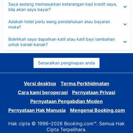
Dikecilkan
Saya sedang memasukkan keterangan kad kredit saya,
bila akan saya bayar?
Dikecilkan
Adakah hotel perlu wang pendahuluan atau bayaran
muka?
Dikecilkan
Bolehkah saya dapatkan katil atau katil bayi tambahan
untuk kanak-kanak?
Senaraikan penginapan anda
Versi desktop
Terma Perkhidmatan
Cara kami beroperasi
Pernyataan Privasi
Pernyataan Pengabdian Moden
Pernyataan Hak Manusia
Mengenai Booking.com
Hak cipta © 1996–2026 Booking.com™. Semua Hak
Cipta Terpelihara.