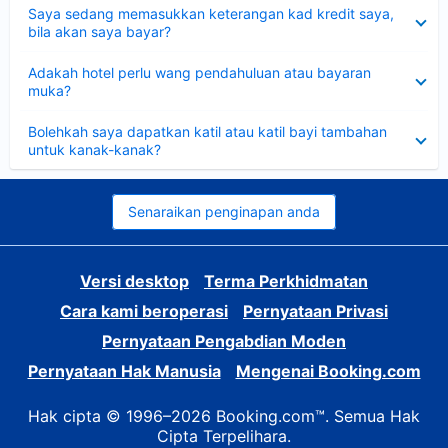
Dikecilkan
Saya sedang memasukkan keterangan kad kredit saya,
bila akan saya bayar?
Dikecilkan
Adakah hotel perlu wang pendahuluan atau bayaran
muka?
Dikecilkan
Bolehkah saya dapatkan katil atau katil bayi tambahan
untuk kanak-kanak?
Senaraikan penginapan anda
Versi desktop
Terma Perkhidmatan
Cara kami beroperasi
Pernyataan Privasi
Pernyataan Pengabdian Moden
Pernyataan Hak Manusia
Mengenai Booking.com
Hak cipta © 1996–2026 Booking.com™. Semua Hak
Cipta Terpelihara.