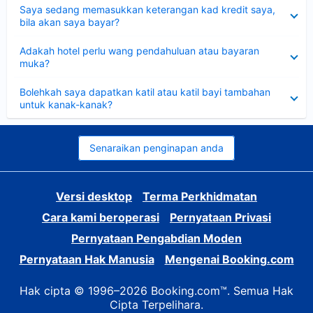
Dikecilkan
Saya sedang memasukkan keterangan kad kredit saya,
bila akan saya bayar?
Dikecilkan
Adakah hotel perlu wang pendahuluan atau bayaran
muka?
Dikecilkan
Bolehkah saya dapatkan katil atau katil bayi tambahan
untuk kanak-kanak?
Senaraikan penginapan anda
Versi desktop
Terma Perkhidmatan
Cara kami beroperasi
Pernyataan Privasi
Pernyataan Pengabdian Moden
Pernyataan Hak Manusia
Mengenai Booking.com
Hak cipta © 1996–2026 Booking.com™. Semua Hak
Cipta Terpelihara.