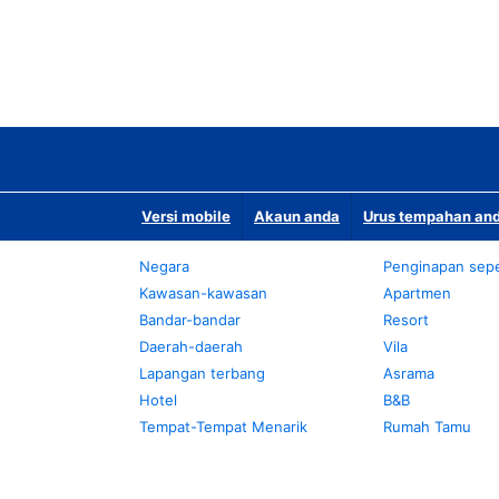
Versi mobile
Akaun anda
Urus tempahan and
Negara
Penginapan sepe
Kawasan-kawasan
Apartmen
Bandar-bandar
Resort
Daerah-daerah
Vila
Lapangan terbang
Asrama
Hotel
B&B
Tempat-Tempat Menarik
Rumah Tamu