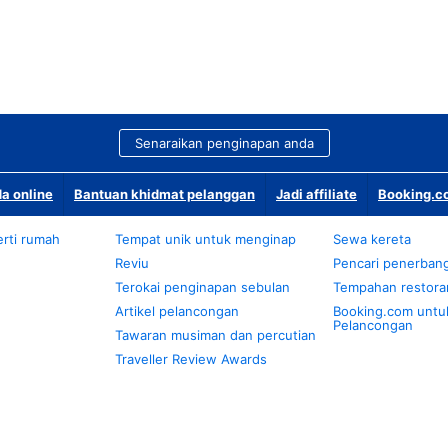
Senaraikan penginapan anda
a online
Bantuan khidmat pelanggan
Jadi affiliate
Booking.co
rti rumah
Tempat unik untuk menginap
Sewa kereta
Reviu
Pencari penerban
Terokai penginapan sebulan
Tempahan restora
Artikel pelancongan
Booking.com untu
Pelancongan
Tawaran musiman dan percutian
Traveller Review Awards