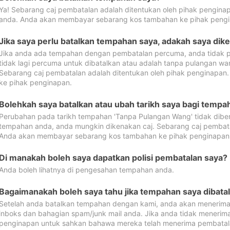
Ya! Sebarang caj pembatalan adalah ditentukan oleh pihak pengina
anda. Anda akan membayar sebarang kos tambahan ke pihak pengi
Jika saya perlu batalkan tempahan saya, adakah saya dik
Jika anda ada tempahan dengan pembatalan percuma, anda tidak p
tidak lagi percuma untuk dibatalkan atau adalah tanpa pulangan w
Sebarang caj pembatalan adalah ditentukan oleh pihak penginapa
ke pihak penginapan.
Bolehkah saya batalkan atau ubah tarikh saya bagi temp
Perubahan pada tarikh tempahan 'Tanpa Pulangan Wang' tidak dibena
tempahan anda, anda mungkin dikenakan caj. Sebarang caj pembata
Anda akan membayar sebarang kos tambahan ke pihak penginapan
Di manakah boleh saya dapatkan polisi pembatalan saya?
Anda boleh lihatnya di pengesahan tempahan anda.
Bagaimanakah boleh saya tahu jika tempahan saya dibata
Setelah anda batalkan tempahan dengan kami, anda akan menerima
inboks dan bahagian spam/junk mail anda. Jika anda tidak menerima
penginapan untuk sahkan bahawa mereka telah menerima pembatal