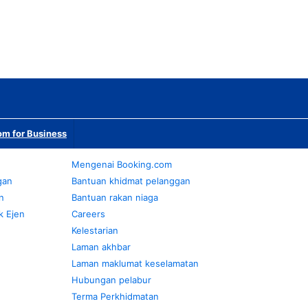
m for Business
Mengenai Booking.com
gan
Bantuan khidmat pelanggan
n
Bantuan rakan niaga
k Ejen
Careers
Kelestarian
Laman akhbar
Laman maklumat keselamatan
Hubungan pelabur
Terma Perkhidmatan