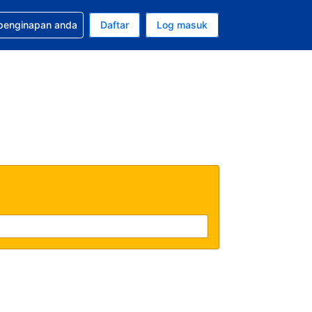
tuan bagi tempahan anda
 penginapan anda
Daftar
Log masuk
 semasa anda adalah Ringgit Malaysia
sa semasa anda adalah Bahasa Malaysia