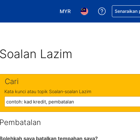
MYR
Dapatkan ban
Senaraikan
Pilih mata wang anda. Mata wang
Pilih bahasa anda. Baha
Soalan Lazim
Cari
Kata kunci atau topik Soalan-soalan Lazim
Pembatalan
Bolehkah saya batalkan tempahan saya?