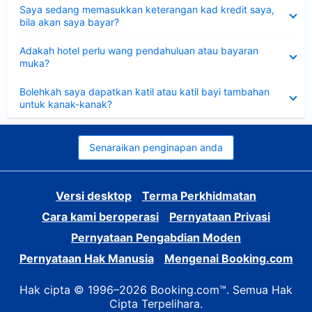
Dikecilkan
Saya sedang memasukkan keterangan kad kredit saya,
bila akan saya bayar?
Dikecilkan
Adakah hotel perlu wang pendahuluan atau bayaran
muka?
Dikecilkan
Bolehkah saya dapatkan katil atau katil bayi tambahan
untuk kanak-kanak?
Senaraikan penginapan anda
Versi desktop
Terma Perkhidmatan
Cara kami beroperasi
Pernyataan Privasi
Pernyataan Pengabdian Moden
Pernyataan Hak Manusia
Mengenai Booking.com
Hak cipta © 1996–2026 Booking.com™. Semua Hak
Cipta Terpelihara.