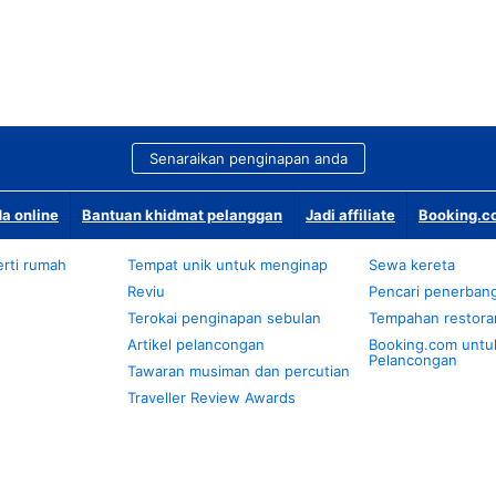
Senaraikan penginapan anda
a online
Bantuan khidmat pelanggan
Jadi affiliate
Booking.co
rti rumah
Tempat unik untuk menginap
Sewa kereta
Reviu
Pencari penerban
Terokai penginapan sebulan
Tempahan restora
Artikel pelancongan
Booking.com untu
Pelancongan
Tawaran musiman dan percutian
Traveller Review Awards