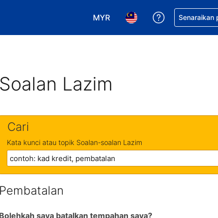
MYR
Dapatkan ban
Senaraikan
Pilih mata wang anda. Mata wang
Pilih bahasa anda. Baha
Soalan Lazim
Cari
Kata kunci atau topik Soalan-soalan Lazim
Pembatalan
Bolehkah saya batalkan tempahan saya?