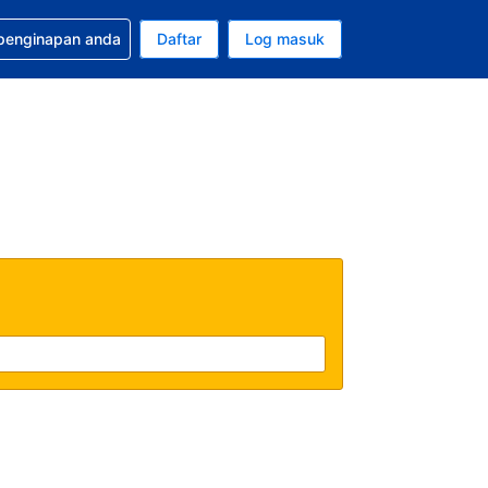
tuan bagi tempahan anda
 penginapan anda
Daftar
Log masuk
 semasa anda adalah Ringgit Malaysia
sa semasa anda adalah Bahasa Malaysia