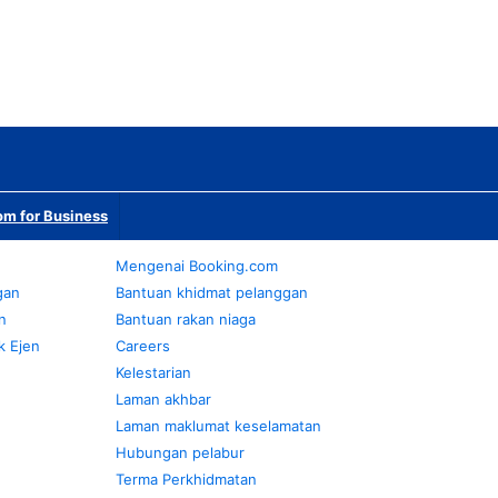
m for Business
Mengenai Booking.com
gan
Bantuan khidmat pelanggan
n
Bantuan rakan niaga
k Ejen
Careers
Kelestarian
Laman akhbar
Laman maklumat keselamatan
Hubungan pelabur
Terma Perkhidmatan