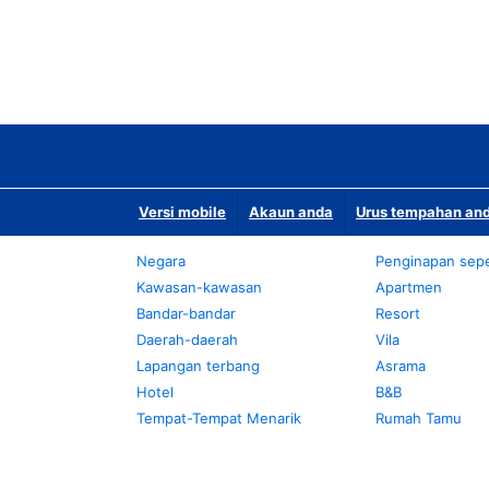
Versi mobile
Akaun anda
Urus tempahan and
Negara
Penginapan sepe
Kawasan-kawasan
Apartmen
Bandar-bandar
Resort
Daerah-daerah
Vila
Lapangan terbang
Asrama
Hotel
B&B
Tempat-Tempat Menarik
Rumah Tamu