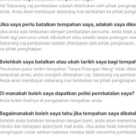
Ya! Sebarang caj pembatalan adalah ditentukan oleh pihak pengina
anda. Anda akan membayar sebarang kos tambahan ke pihak pengi
Jika saya perlu batalkan tempahan saya, adakah saya dik
Jika anda ada tempahan dengan pembatalan percuma, anda tidak p
tidak lagi percuma untuk dibatalkan atau adalah tanpa pulangan w
Sebarang caj pembatalan adalah ditentukan oleh pihak penginapa
ke pihak penginapan.
Bolehkah saya batalkan atau ubah tarikh saya bagi temp
Perubahan pada tarikh tempahan 'Tanpa Pulangan Wang' tidak dibena
tempahan anda, anda mungkin dikenakan caj. Sebarang caj pembata
Anda akan membayar sebarang kos tambahan ke pihak penginapan
Di manakah boleh saya dapatkan polisi pembatalan saya?
Anda boleh lihatnya di pengesahan tempahan anda.
Bagaimanakah boleh saya tahu jika tempahan saya dibata
Setelah anda batalkan tempahan dengan kami, anda akan menerima
inboks dan bahagian spam/junk mail anda. Jika anda tidak menerima
penginapan untuk sahkan bahawa mereka telah menerima pembatal