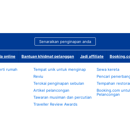
Senaraikan penginapan anda
a online
Bantuan khidmat pelanggan
Jadi affiliate
Booking.co
rti rumah
Tempat unik untuk menginap
Sewa kereta
Reviu
Pencari penerban
Terokai penginapan sebulan
Tempahan restora
Artikel pelancongan
Booking.com untu
Pelancongan
Tawaran musiman dan percutian
Traveller Review Awards