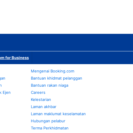
m for Business
Mengenai Booking.com
gan
Bantuan khidmat pelanggan
n
Bantuan rakan niaga
k Ejen
Careers
Kelestarian
Laman akhbar
Laman maklumat keselamatan
Hubungan pelabur
Terma Perkhidmatan