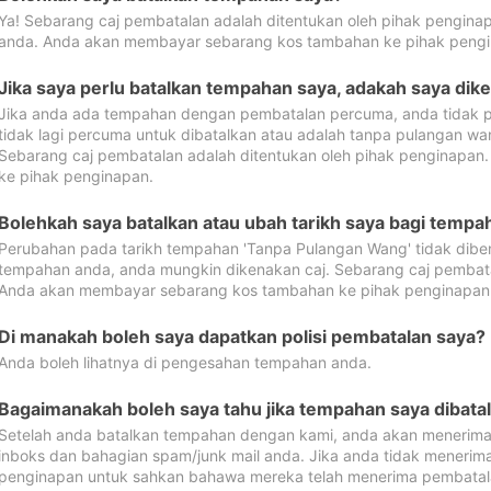
Ya! Sebarang caj pembatalan adalah ditentukan oleh pihak pengina
anda. Anda akan membayar sebarang kos tambahan ke pihak pengi
Jika saya perlu batalkan tempahan saya, adakah saya dik
Jika anda ada tempahan dengan pembatalan percuma, anda tidak p
tidak lagi percuma untuk dibatalkan atau adalah tanpa pulangan w
Sebarang caj pembatalan adalah ditentukan oleh pihak penginapa
ke pihak penginapan.
Bolehkah saya batalkan atau ubah tarikh saya bagi temp
Perubahan pada tarikh tempahan 'Tanpa Pulangan Wang' tidak dibena
tempahan anda, anda mungkin dikenakan caj. Sebarang caj pembata
Anda akan membayar sebarang kos tambahan ke pihak penginapan
Di manakah boleh saya dapatkan polisi pembatalan saya?
Anda boleh lihatnya di pengesahan tempahan anda.
Bagaimanakah boleh saya tahu jika tempahan saya dibata
Setelah anda batalkan tempahan dengan kami, anda akan menerima
inboks dan bahagian spam/junk mail anda. Jika anda tidak menerima
penginapan untuk sahkan bahawa mereka telah menerima pembatal