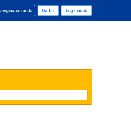
tuan bagi tempahan anda
 penginapan anda
Daftar
Log masuk
 semasa anda adalah Dolar A.S.
sa semasa anda adalah Bahasa Malaysia