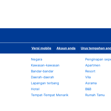
Versi mobile
Akaun anda
Urus tempahan and
Negara
Penginapan sepe
Kawasan-kawasan
Apartmen
Bandar-bandar
Resort
Daerah-daerah
Vila
Lapangan terbang
Asrama
Hotel
B&B
Tempat-Tempat Menarik
Rumah Tamu