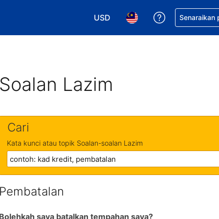
USD
Dapatkan ban
Senaraikan
Pilih mata wang anda. Mata wang
Pilih bahasa anda. Baha
Soalan Lazim
Cari
Kata kunci atau topik Soalan-soalan Lazim
Pembatalan
Bolehkah saya batalkan tempahan saya?